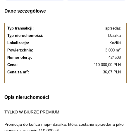
Dane szczegółowe
Typ transakcji:
sprzedaż
Typ nieruchomości:
Działka
Lokalizacja:
Koźliki
2
Powierzchnia:
3 000 m
Numer oferty:
424508
Cena:
110 000,00 PLN
2
Cena za m
:
36,67 PLN
Opis nieruchomości
TYLKO W BIURZE PREMIUM!
Promocja do końca maja- działka, która zostanie sprzedana jako
pierwsza- w cenie 110 000 zł!