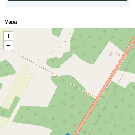
Mapa
+
−