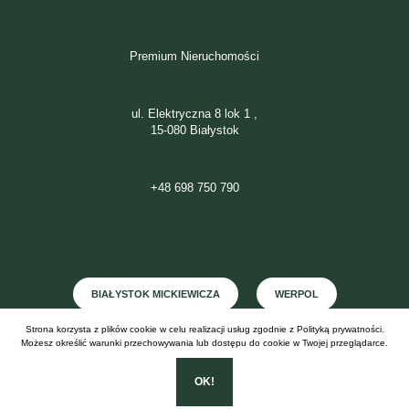
Premium Nieruchomości
ul. Elektryczna 8 lok 1 ,
15-080 Białystok
+48 698 750 790
BIAŁYSTOK MICKIEWICZA
WERPOL
Strona korzysta z plików cookie w celu realizacji usług zgodnie z
Polityką prywatności
.
WASILKÓW
Możesz określić warunki przechowywania lub dostępu do cookie w Twojej przeglądarce.
OK!
Realizacja:
EstiCRM
- Wszelkie prawa zastrzeżone (C) 2026