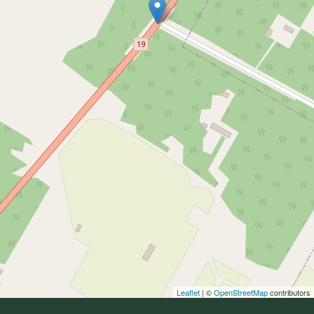
Leaflet
| ©
OpenStreetMap
contributors