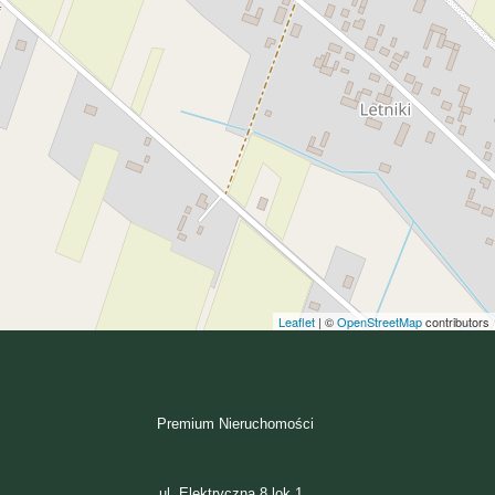
Leaflet
| ©
OpenStreetMap
contributors
Premium Nieruchomości
ul. Elektryczna 8 lok 1 ,