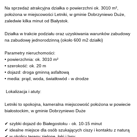
Na sprzedaż atrakcyjna działka o powierzchni ok. 3010 m²,
położona w miejscowości Letniki, w gminie Dobrzyniewo Duże,
zaledwie kilka minut od Białystok.
Działka w trakcie podziału oraz uzyskiwania warunków zabudowy
na zabudowę jednorodzinną (około 600 m2 działki)
Parametry nieruchomości:
• powierzchnia: ok. 3010 m²
• szerokość: ok. 20 m
• dojazd: droga gminną asfaltową
• media: prąd, woda, światłowód - w drodze
Lokalizacja i atuty:
Letniki to spokojna, kameralna miejscowość położona w powiecie
białostockim, w gminie Dobrzyniewo Duże
✔ szybki dojazd do Białegostoku - ok. 10-15 minut
✔ idealne miejsce dla osób szukających ciszy i kontaktu z naturą
✔ w okolicy tereny zielone, łąki i lasy